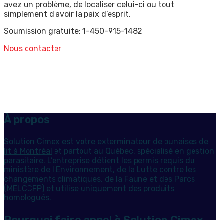
avez un problème, de localiser celui-ci ou tout
simplement d’avoir la paix d’esprit.
Soumission gratuite: 1-450-915-1482
Nous contacter
À propos
Solution Cimex est votre exterminateur de punaises de
lit à Montréal
et partout au Québec, spécialisé en gestion
parasitaire. L’entreprise détient les permis requis du
ministère de l’Environnement, de la Lutte contre les
changements climatiques, de la Faune et des Parcs
(MELCCFP) et utilise uniquement des produits
homologués.
Pourquoi faire appel à Solution Cimex