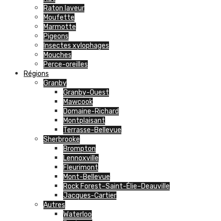
Raton laveur
Moufette
Marmotte
Pigeons
Insectes xylophages
Mouches
Perce-oreilles
Régions
Granby
Granby-Ouest
Mawcook
Domaine-Richard
Montplaisant
Terrasse-Bellevue
Sherbrooke
Brompton
Lennoxville
Fleurimont
Mont-Bellevue
Rock Forest–Saint-Élie–Deauville
Jacques-Cartier
Autres
Waterloo