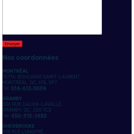
Nos coordonnées
MONTRÉAL
10716, BOULVARD SAINT-LAURENT
MONTRÉAL, QC, H3L 2P7
Tel:
514-613-5594
GRANBY
336 RUE CALIXA-LAVALLÉ,
GRANBY, QC, J2G 1C2
Tel:
450-915-1482
SHERBROOKE
918 RUE LONGPRÉ,