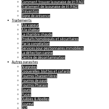
Comment trouver la punaise de lit (FAQ)
Traitement de la punaise de lit (FAQ)
Prévention
Signe de présence
Traitements
À la vapeur
À la chaleur
La chambre chaude
Produits homologués et sécuritaires
Par la congélation
Services pour gestionnaires immobiliers
La détection canine
Centre de décontamination
Autres parasites
Araignées
Coquerelles, blattes et cafards
Fourmis Charpentières
Fourmis de pavé
Fourmis Pharaon
Souris
Puces
Guêpes & Abeilles
Écureuil
Rat