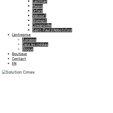
Eastman
Magog
Orford
Valcourt
Bromont
Cowansville
Saint-Paul d’Abbotsford
L’entreprise
À propos
Dans les médias
Blogue
Boutique
Contact
EN