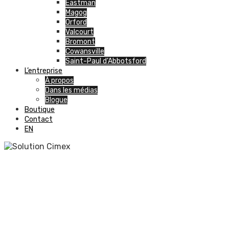
Eastman
Magog
Orford
Valcourt
Bromont
Cowansville
Saint-Paul d’Abbotsford
L’entreprise
À propos
Dans les médias
Blogue
Boutique
Contact
EN