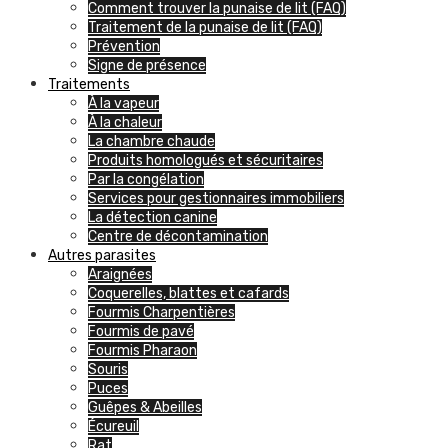
Comment trouver la punaise de lit (FAQ)
Traitement de la punaise de lit (FAQ)
Prévention
Signe de présence
Traitements
À la vapeur
À la chaleur
La chambre chaude
Produits homologués et sécuritaires
Par la congélation
Services pour gestionnaires immobiliers
La détection canine
Centre de décontamination
Autres parasites
Araignées
Coquerelles, blattes et cafards
Fourmis Charpentières
Fourmis de pavé
Fourmis Pharaon
Souris
Puces
Guêpes & Abeilles
Écureuil
Rat