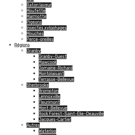
Raton laveur
Moufette
Marmotte
Pigeons
Insectes xylophages
Mouches
Perce-oreilles
Régions
Granby
Granby-Ouest
Mawcook
Domaine-Richard
Montplaisant
Terrasse-Bellevue
Sherbrooke
Brompton
Lennoxville
Fleurimont
Mont-Bellevue
Rock Forest–Saint-Élie–Deauville
Jacques-Cartier
Autres
Waterloo