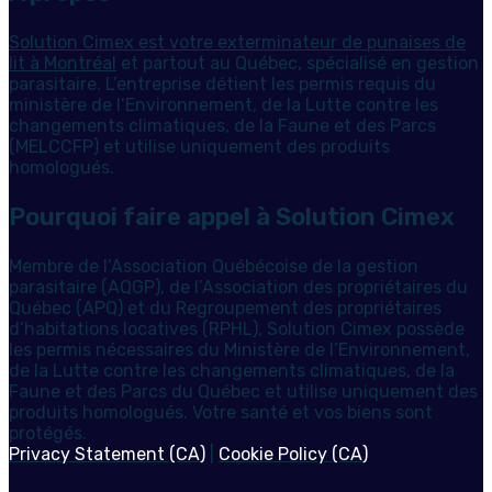
Solution Cimex est votre exterminateur de punaises de
lit à Montréal
et partout au Québec, spécialisé en gestion
parasitaire. L’entreprise détient les permis requis du
ministère de l’Environnement, de la Lutte contre les
changements climatiques, de la Faune et des Parcs
(MELCCFP) et utilise uniquement des produits
homologués.
Pourquoi faire appel à Solution Cimex
Membre de l’Association Québécoise de la gestion
parasitaire (AQGP), de l’Association des propriétaires du
Québec (APQ) et du Regroupement des propriétaires
d’habitations locatives (RPHL), Solution Cimex possède
les permis nécessaires du Ministère de l’Environnement,
de la Lutte contre les changements climatiques, de la
Faune et des Parcs du Québec et utilise uniquement des
produits homologués. Votre santé et vos biens sont
protégés.
Privacy Statement (CA)
|
Cookie Policy (CA)