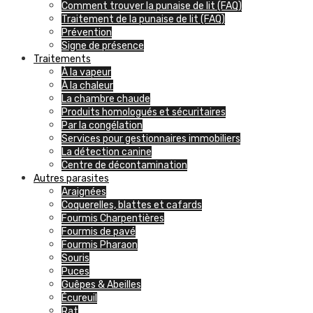
Comment trouver la punaise de lit (FAQ)
Traitement de la punaise de lit (FAQ)
Prévention
Signe de présence
Traitements
À la vapeur
À la chaleur
La chambre chaude
Produits homologués et sécuritaires
Par la congélation
Services pour gestionnaires immobiliers
La détection canine
Centre de décontamination
Autres parasites
Araignées
Coquerelles, blattes et cafards
Fourmis Charpentières
Fourmis de pavé
Fourmis Pharaon
Souris
Puces
Guêpes & Abeilles
Écureuil
Rat