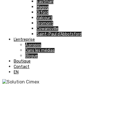
Eastman
Magog
Orford
Valcourt
Bromont
Cowansville
Saint-Paul d’Abbotsford
L’entreprise
À propos
Dans les médias
Blogue
Boutique
Contact
EN