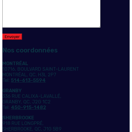
Nos coordonnées
MONTRÉAL
10716, BOULVARD SAINT-LAURENT
MONTRÉAL, QC, H3L 2P7
Tel:
514-613-5594
GRANBY
336 RUE CALIXA-LAVALLÉ,
GRANBY, QC, J2G 1C2
Tel:
450-915-1482
SHERBROOKE
918 RUE LONGPRÉ,
SHERBROOKE, QC, J1G 5B9