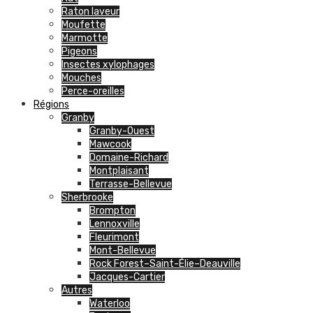
Raton laveur
Moufette
Marmotte
Pigeons
Insectes xylophages
Mouches
Perce-oreilles
Régions
Granby
Granby-Ouest
Mawcook
Domaine-Richard
Montplaisant
Terrasse-Bellevue
Sherbrooke
Brompton
Lennoxville
Fleurimont
Mont-Bellevue
Rock Forest–Saint-Élie–Deauville
Jacques-Cartier
Autres
Waterloo